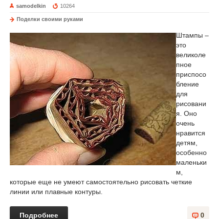
samodelkin
10264
Поделки своими руками
Штампы –
это
великоле
пное
приспосо
бление
для
рисовани
я. Оно
очень
нравится
детям,
особенно
маленьки
м,
которые еще не умеют самостоятельно рисовать четкие
линии или плавные контуры.
Подробнее
0