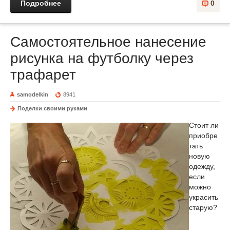
Подробнее
0
Самостоятельное нанесение
рисунка на футболку через
трафарет
samodelkin
8941
Поделки своими руками
Стоит ли
приобре
тать
новую
одежду,
если
можно
украсить
старую?