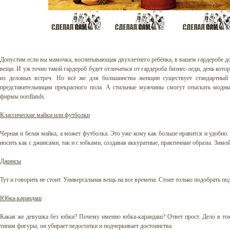
Допустим если вы мамочка, воспитывающая двухлетнего ребёнка, в вашем гардеробе д
вещи. И уж точно такой гардероб будет отличаться от гардероба бизнес-леди, день котор
из деловых встреч. Но всё же для большинства женщин существует стандартный
представительницам прекрасного пола. А стильные мужчины смогут отыскать модные
фирмы
nordlands
.
Классические майки или футболки
Черная и белая майка, а может футболка. Это уже кому как больше нравится и удобно
носить как с джинсами, так и с юбками, создавая аккуратные, практичные образы. Зимо
Джинсы
Тут и говорить не стоит. Универсальная вещь на все времена. Стоит только подобрать п
Юбка-карандаш
Какая же девушка без юбки? Почему именно юбка-карандаш? Ответ прост. Дело в том,
типам фигуры, он убирает недостатки и подчеркивает достоинства.