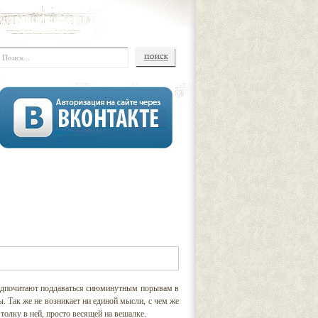
редпочитают поддаваться сиюминутным порывам в
ы. Так же не возникает ни единой мысли, с чем же
толку в ней, просто весящей на вешалке.