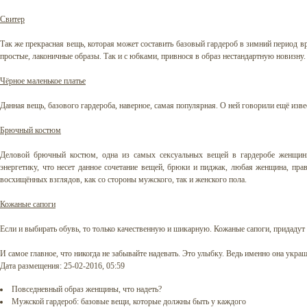
Свитер
Так же прекрасная вещь, которая может составить базовый гардероб в зимний период в
простые, лаконичные образы. Так и с юбками, привнося в образ нестандартную новизну.
Чёрное маленькое платье
Данная вещь, базового гардероба, наверное, самая популярная. О ней говорили ещё из
Брючный костюм
Деловой брючный костюм, одна из самых сексуальных вещей в гардеробе женщин
энергетику, что несет данное сочетание вещей, брюки и пиджак, любая женщина, пра
восхищённых взглядов, как со стороны мужского, так и женского пола.
Кожаные сапоги
Если и выбирать обувь, то только качественную и шикарную. Кожаные сапоги, придаду
И самое главное, что никогда не забывайте надевать. Это улыбку. Ведь именно она укра
Дата размещения: 25-02-2016, 05:59
Повседневный образ женщины, что надеть?
Мужской гардероб: базовые вещи, которые должны быть у каждого