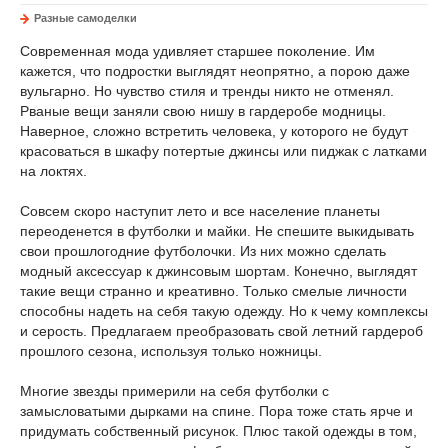
Разные самоделки
Современная мода удивляет старшее поколение. Им
кажется, что подростки выглядят неопрятно, а порою даже
вульгарно. Но чувство стиля и тренды никто не отменял.
Рваные вещи заняли свою нишу в гардеробе модницы.
Наверное, сложно встретить человека, у которого не будут
красоваться в шкафу потертые джинсы или пиджак с латками
на локтях.
Совсем скоро наступит лето и все население планеты
переоденется в футболки и майки. Не спешите выкидывать
свои прошлогодние футболочки. Из них можно сделать
модный аксессуар к джинсовым шортам. Конечно, выглядят
такие вещи странно и креативно. Только смелые личности
способны надеть на себя такую одежду. Но к чему комплексы
и серость. Предлагаем преобразовать свой летний гардероб
прошлого сезона, используя только ножницы.
Многие звезды примерили на себя футболки с
замысловатыми дырками на спине. Пора тоже стать ярче и
придумать собственный рисунок. Плюс такой одежды в том,