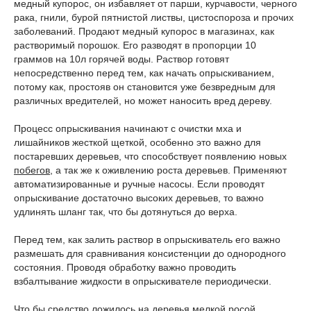
медный купорос, он избавляет от парши, курчавости, черного
рака, гнили, бурой пятнистой листвы, цистоспороза и прочих
заболеваний. Продают медный купорос в магазинах, как
растворимый порошок. Его разводят в пропорции 10
граммов на 10л горячей воды. Раствор готовят
непосредственно перед тем, как начать опрыскиванием,
потому как, простояв он становится уже безвредным для
различных вредителей, но может наносить вред дереву.
Процесс опрыскивания начинают с очистки мха и
лишайников жесткой щеткой, особенно это важно для
постаревших деревьев, что способствует появлению новых
побегов
, а так же к оживлению роста деревьев. Применяют
автоматизированные и ручные насосы. Если проводят
опрыскивание достаточно высоких деревьев, то важно
удлинять шланг так, что бы дотянуться до верха.
Перед тем, как залить раствор в опрыскиватель его важно
размешать для сравнивания консистенции до однородного
состояния. Проводя обработку важно проводить
взбалтывание жидкости в опрыскивателе периодически.
Что бы средство ложилось на деревья мелкой росой