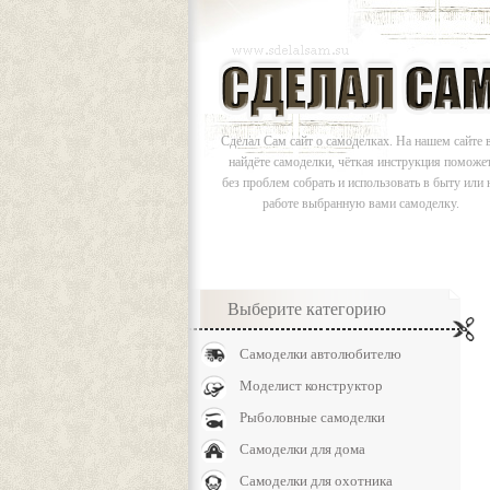
Сделал Сам сайт о самоделках. На нашем сайте 
найдёте самоделки, чёткая инструкция поможе
без проблем собрать и использовать в быту или 
работе выбранную вами самоделку.
Выберите категорию
Самоделки автолюбителю
Моделист конструктор
Рыболовные самоделки
Самоделки для дома
Самоделки для охотника