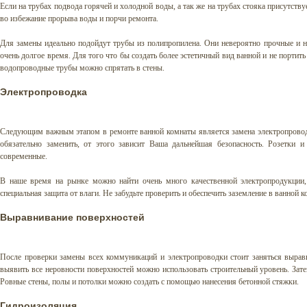
Если на трубах подвода горячей и холодной воды, а так же на трубах стояка присутству
во избежание прорыва воды и порчи ремонта.
Для замены идеально подойдут трубы из полипропилена. Они невероятно прочные и н
очень долгое время. Для того что бы создать более эстетичный вид ванной и не портить
водопроводные трубы можно спрятать в стены.
Электропроводка
Следующим важным этапом в ремонте ванной комнаты является замена электропровод
обязательно заменить, от этого зависит Ваша дальнейшая безопасность. Розетки 
современные.
В наше время на рынке можно найти очень много качественной электропродукции,
специальная защита от влаги. Не забудьте проверить и обеспечить заземление в ванной к
Выравнивание поверхностей
После проверки замены всех коммуникаций и электропроводки стоит заняться выравн
выявить все неровности поверхностей можно использовать строительный уровень. Зат
Ровные стены, полы и потолки можно создать с помощью нанесения бетонной стяжки.
Гидроизоляция