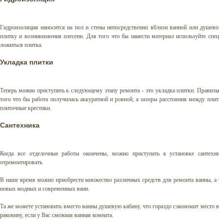
Гидроизоляция наносится на пол и стены непосредственно вблизи ванной или душево
плитку и возникновения плесени. Для того что бы нанести материал используйте спе
ложиться плитка.
Укладка плитки
Теперь можно приступить к следующему этапу ремонта - это укладка плитки. Правильн
того что бы работа получилась аккуратной и ровной, а зазоры расстояния между пли
плиточные крестики.
Сантехника
Когда все отделочные работы окончены, можно приступать к установке сантех
отремонтировать.
В наше время можно приобрести множество различных средств для ремонта ванны, а 
новых модных и современных ванн.
Та же можете установить вместо ванны душевую кабину, что гораздо сэкономит место в
раковину, если у Вас смежная ванная комната.