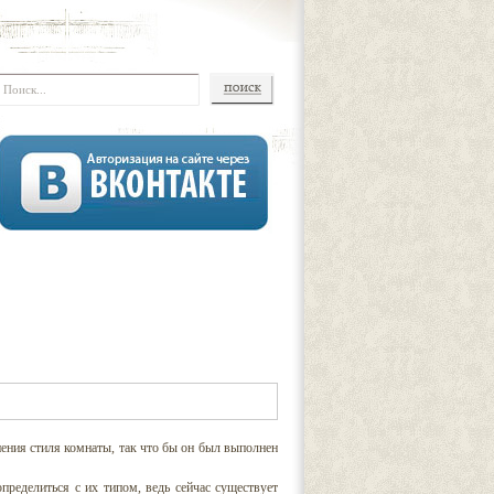
нения стиля комнаты, так что бы он был выполнен
пределиться с их типом, ведь сейчас существует