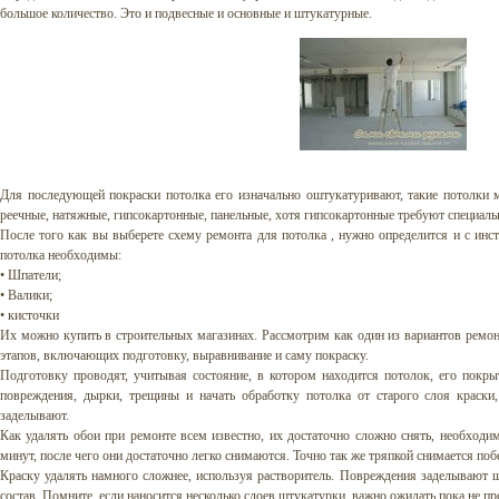
большое количество. Это и подвесные и основные и штукатурные.
Для последующей покраски потолка его изначально оштукатуривают, такие потолки 
реечные, натяжные, гипсокартонные, панельные, хотя гипсокартонные требуют специаль
После того как вы выберете схему ремонта для потолка , нужно определится и с ин
потолка необходимы:
• Шпатели;
• Валики;
• кисточки
Их можно купить в строительных магазинах. Рассмотрим как один из вариантов ремон
этапов, включающих подготовку, выравнивание и саму покраску.
Подготовку проводят, учитывая состояние, в котором находится потолок, его покры
повреждения, дырки, трещины и начать обработку потолка от старого слоя краски,
заделывают.
Как удалять обои при ремонте всем известно, их достаточно сложно снять, необходи
минут, после чего они достаточно легко снимаются. Точно так же тряпкой снимается по
Краску удалять намного сложнее, используя растворитель. Повреждения заделывают ш
состав. Помните, если наносится несколько слоев штукатурки, важно ожидать пока не п