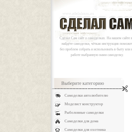
Сделал Сам сайт о самоделках. На нашем сайте 
найдёте самоделки, чёткая инструкция поможе
без проблем собрать и использовать в быту или 
работе выбранную вами самоделку.
Выберите категорию
Самоделки автолюбителю
Моделист конструктор
Рыболовные самоделки
Самоделки для дома
Самоделки для охотника