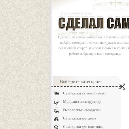
Сделал Сам сайт о самоделках. На нашем сайте 
найдёте самоделки, чёткая инструкция поможе
без проблем собрать и использовать в быту или 
работе выбранную вами самоделку.
Выберите категорию
Самоделки автолюбителю
Моделист конструктор
Рыболовные самоделки
Самоделки для дома
Самоделки для охотника