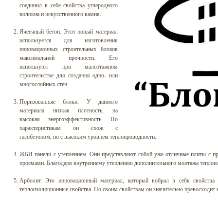
соединил в себе свойства углеродного
волокна и искусственного камня.
Ячеечный бетон. Этот новый материал
используется для изготовления
инновационных строительных блоков
максимальной прочности. Его
используют при малоэтажном
строительстве для создания одно- или
многослойных стен.
Поризованные блоки. У данного
материала низкая плотность, на
высокая энергоэффективность. По
характеристикам он схож с
газобетоном, но с высоким уровнем теплопроводности.
ЖБИ панели с утеплением. Они представляют собой уже отличные плиты с 
проемами. Благодаря внутреннему утеплению дополнительного монтажа теплоиз
Арболит. Это инновационный материал, который вобрал в себя свойства
теплоизоляционные свойства. По своим свойствам он значительно превосходит 