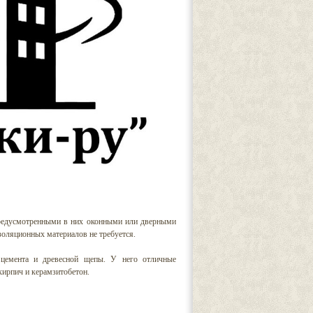
предусмотренными в них оконными или дверными
оляционных материалов не требуется.
 цемента и древесной щепы. У него отличные
кирпич и керамзитобетон.