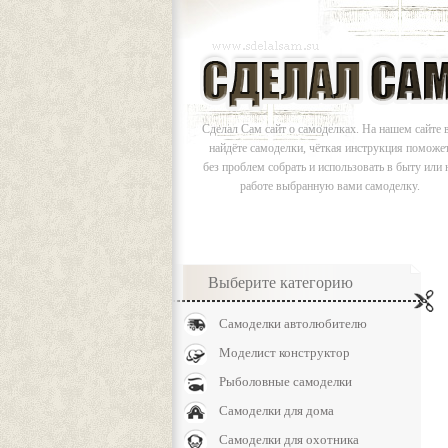
Сделал Сам сайт о самоделках. На нашем сайте 
найдёте самоделки, чёткая инструкция поможе
без проблем собрать и использовать в быту или 
работе выбранную вами самоделку.
Выберите категорию
Самоделки автолюбителю
Моделист конструктор
Рыболовные самоделки
Самоделки для дома
Самоделки для охотника