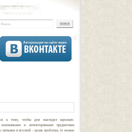
тся к тому, чтобы дом выглядел идеально.
 изюминками и неповторимыми предметами
 с нитками и иголкой – целая проблема, то можно