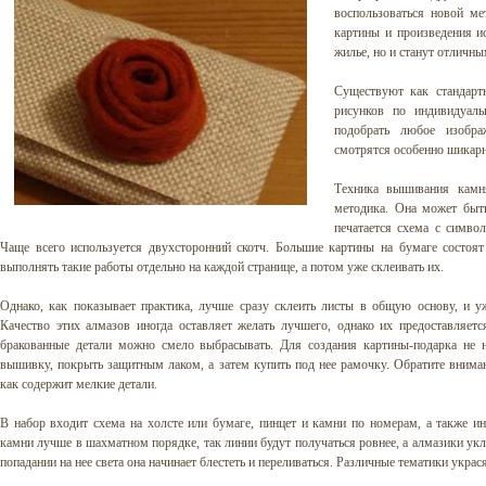
воспользоваться новой м
картины и произведения ис
жилье, но и станут отличн
Существуют как стандарт
рисунков по индивидуал
подобрать любое изобр
смотрятся особенно шикарн
Техника вышивания камн
методика. Она может быт
печатается схема с симво
Чаще всего используется двухсторонний скотч. Большие картины на бумаге состоят
выполнять такие работы отдельно на каждой странице, а потом уже склеивать их.
Однако, как показывает практика, лучше сразу склеить листы в общую основу, и у
Качество этих алмазов иногда оставляет желать лучшего, однако их предоставляет
бракованные детали можно смело выбрасывать. Для создания картины-подарка не 
вышивку, покрыть защитным лаком, а затем купить под нее рамочку. Обратите вниман
как содержит мелкие детали.
В набор входит схема на холсте или бумаге, пинцет и камни по номерам, а также и
камни лучше в шахматном порядке, так линии будут получаться ровнее, а алмазики ук
попадании на нее света она начинает блестеть и переливаться. Различные тематики укра