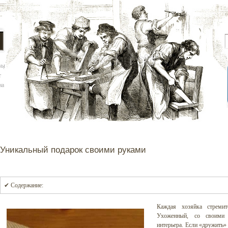
вы
т
на
Уникальный подарок своими руками
✔ Содержание:
Каждая хозяйка стреми
Ухоженный, со своими
интерьера. Если «дружить»