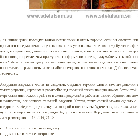
Для наших целей подойдут только белые свечи и очень хорошо, если вы сможете най
продают в гипермаркетах, и цена на них не так уж и велика. Еще нам потребуется салф
для декорирования, дополнительная свечка, спички, чайная ложечка и хорошее настро
беспокоить, и прежде, чем приступите к оформлению свечи, задумайтесь, с какой пр
ночь? Чего по-настоящему желает ваша душа, и что может сделать вас счастливы
воплотилась в реальность, и испытайте ощущение настоящего счастья. Добились нужн
творчеству.
Аккуратно вырежьте мотив из салфетки, отделите верхний слой и зажгите дополнит
хотите украсить, картинку и разогрейте над горящей свечой чайную ложку. Затем этой
мере остывания ложки, грейте ее и снова продолжайте работать. Таким образом, вы мож
и полностью, все зависит от вашей задумки. Кстати, таких свечей можно сделать с
подарков. Выберете одну свечку, на которой в полночь вы будете загадывать желание,
чувство, которое вы испытаете, когда сбудутся ваши мечты. Передайте свече все ваши на
Дата размещения: 5-12-2016, 21:08
Как сделать гелевые свечи на дому
Декор свечи: летнее настроение