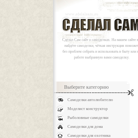
Сделал Сам сайт о самоделках. На нашем сайте 
найдёте самоделки, чёткая инструкция поможе
без проблем собрать и использовать в быту или 
работе выбранную вами самоделку.
Выберите категорию
Самоделки автолюбителю
Моделист конструктор
Рыболовные самоделки
Самоделки для дома
Самоделки для охотника