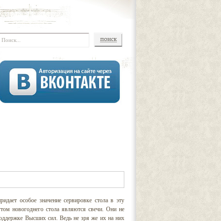
идает особое значение сервировке стола в эту
том новогоднего стола являются свечи. Они не
поддержке Высших сил. Ведь не зря же их на них