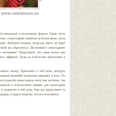
ти невысокие и толстенькие формы. Такие часто
еточка с новогодним сюжетом на белом фоне, свеча
ение. Выберете момент, когда вас никто не будет
осьбой вы обратитесь к Вселенной в новогоднюю
м человеком? Представьте, что ваша мечта уже
ого эффекта? Тогда на этой волне приступаем к
ельную свечку. Приложите к той свече, которую
 ложкой начинайте вплавлять картинку в воск. По
ете украсить новогоднюю свечу как частично, так
 запасом и использовать лишние для новогодних
 и поднесите к ней руки. Еще раз представьте то
дежды, и будьте уверены, что все исполнится.