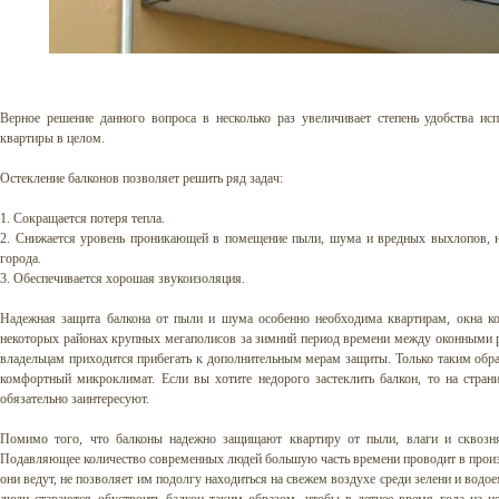
Верное решение данного вопроса в несколько раз увеличивает степень удобства ис
квартиры в целом.
Остекление балконов позволяет решить ряд задач:
1. Сокращается потеря тепла.
2. Снижается уровень проникающей в помещение пыли, шума и вредных выхлопов, 
города.
3. Обеспечивается хорошая звукоизоляция.
Надежная защита балкона от пыли и шума особенно необходима квартирам, окна к
некоторых районах крупных мегаполисов за зимний период времени между оконными ра
владельцам приходится прибегать к дополнительным мерам защиты. Только таким обра
комфортный микроклимат. Если вы хотите недорого застеклить балкон, то на стра
обязательно заинтересуют.
Помимо того, что балконы надежно защищают квартиру от пыли, влаги и сквозня
Подавляющее количество современных людей большую часть времени проводит в прои
они ведут, не позволяет им подолгу находиться на свежем воздухе среди зелени и водое