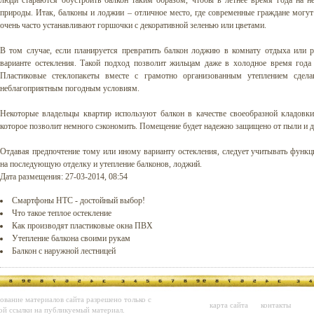
люди стараются обустроить балкон таким образом, чтобы в летнее время года на 
природы. Итак, балконы и лоджии – отличное место, где современные граждане могут
очень часто устанавливают горшочки с декоративной зеленью или цветами.
В том случае, если планируется превратить балкон лоджию в комнату отдыха или р
варианте остекления. Такой подход позволит жильцам даже в холодное время года 
Пластиковые стеклопакеты вместе с грамотно организованным утеплением сде
неблагоприятным погодным условиям.
Некоторые владельцы квартир используют балкон в качестве своеобразной кладовки
которое позволит немного сэкономить. Помещение будет надежно защищено от пыли и д
Отдавая предпочтение тому или иному варианту остекления, следует учитывать функц
на последующую отделку и утепление балконов, лоджий.
Дата размещения: 27-03-2014, 08:54
Смартфоны HTC - достойный выбор!
Что такое теплое остекление
Как производят пластиковые окна ПВХ
Утепление балкона своими рукам
Балкон с наружной лестницей
ование материалов сайта разрешено только с
карта сайта
контакты
ой ссылки на публикуемый материал.