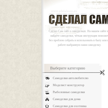
Сделал Сам сайт о самоделках. На нашем сайте 
найдёте самоделки, чёткая инструкция поможе
без проблем собрать и использовать в быту или 
работе выбранную вами самоделку.
Выберите категорию
Самоделки автолюбителю
Моделист конструктор
Рыболовные самоделки
Самоделки для дома
Самоделки для охотника