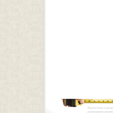
Перепечатка и копир
размещением активн