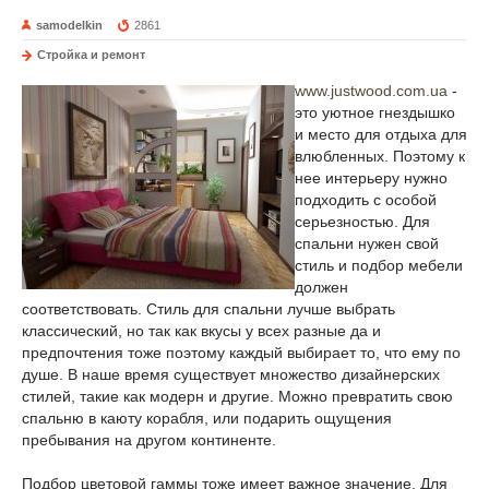
samodelkin
2861
Стройка и ремонт
www.justwood.com.ua
-
это уютное гнездышко
и место для отдыха для
влюбленных. Поэтому к
нее интерьеру нужно
подходить с особой
серьезностью. Для
спальни нужен свой
стиль и подбор мебели
должен
соответствовать. Стиль для спальни лучше выбрать
классический, но так как вкусы у всех разные да и
предпочтения тоже поэтому каждый выбирает то, что ему по
душе. В наше время существует множество дизайнерских
стилей, такие как модерн и другие. Можно превратить свою
спальню в каюту корабля, или подарить ощущения
пребывания на другом континенте.
Подбор цветовой гаммы тоже имеет важное значение. Для